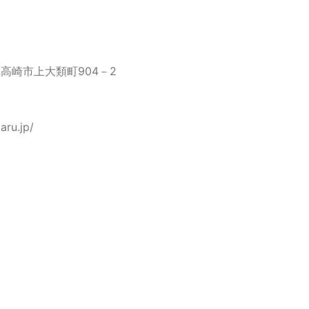
県高崎市上大類町904－2
aru.jp/